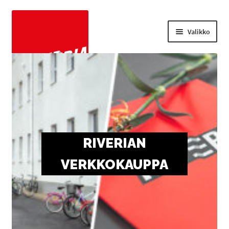
Valikko
Laajenn
OPISKELIJAMAKSUT
alemma
tason
TODISTUSKOPIOT
valikko
Laajenn
AUTOPAIKKAMAKSUT
alemma
RIVERIAN
tason
KESÄYLIOPISTO
valikko
VERKKOKAUPPA
KANSANOPISTO
MUUT TUOTTEET