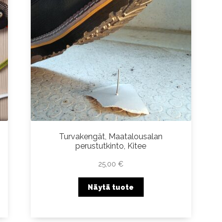
Turvakengät, Maatalousalan
perustutkinto, Kitee
25,00
€
Näytä tuote