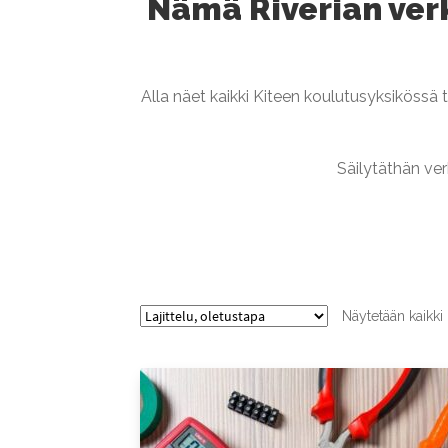
Nämä Riverian verk
Alla näet kaikki Kiteen koulutusyksikössä t
Säilytäthän ve
Näytetään kaikki 