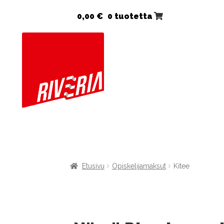
0,00
€
0 tuotetta
Etusivu
Opiskelijamaksut
Kitee