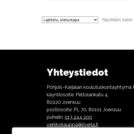
Näytetään kaikki 
Yhteystiedot
Pohjois-Karjalan koulutuskuntayhtymä R
käyntiosoite: Peltolankatu 4,
80220 Joensuu
postiosoite: PL 70, 80101 Joensuu
puhelin:
013 244 200
verkkokauppa@riveria.fi