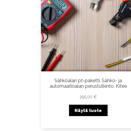
Sähköalan pt-paketti, Sähkö- ja
automaatioalan perustutkinto, Kitee
295,00
€
Näytä tuote