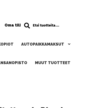
Haku
Etsi:
Oma tili
KOPIOT
AUTOPAIKKAMAKSUT
ANSANOPISTO
MUUT TUOTTEET