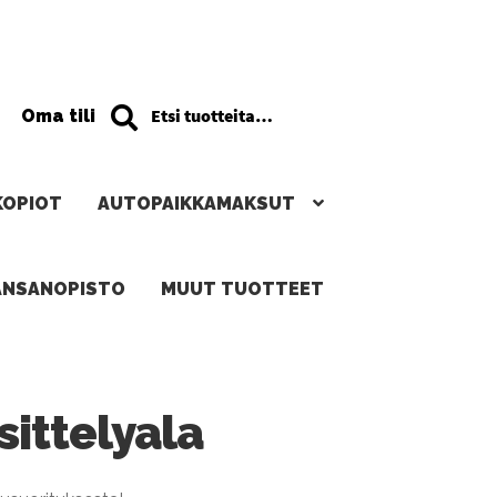
Haku
Etsi:
Oma tili
KOPIOT
AUTOPAIKKAMAKSUT
ANSANOPISTO
MUUT TUOTTEET
sittelyala