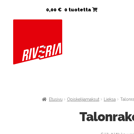
0,00
€
0 tuotetta
Etusivu
Opiskelijamaksut
Lieksa
Talonra
Talonrake