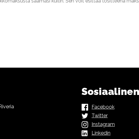
rkkomaksusta saamasi kuitin. Sen voit esittää tositteena maks
Sosiaaline
iveria
Facebook
Twitter
Instagram
Linkedin