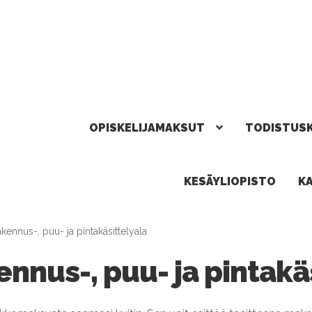
OPISKELIJAMAKSUT
TODISTUS
KESÄYLIOPISTO
K
kennus-, puu- ja pintakäsittelyala
nnus-, puu- ja pintakä