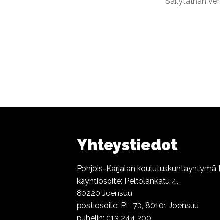
Säilytäthän ve
Yhteystiedot
Pohjois-Karjalan koulutuskuntayhtymä R
käyntiosoite: Peltolankatu 4,
80220 Joensuu
postiosoite: PL 70, 80101 Joensuu
puhelin:
013 244 200