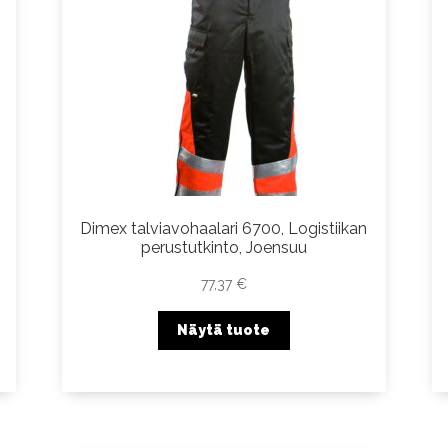
Dimex talviavohaalari 6700, Logistiikan
perustutkinto, Joensuu
77,37
€
Näytä tuote