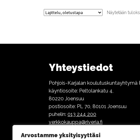
Näytetään tuloks
Yhteystiedot
Pohjois-Karjalan koulutuskuntayhtymä R
käyntiosoite: Peltolankatu 4,
80220 Joensuu
postiosoite: PL 70, 80101 Joensuu
puhelin:
013 244 200
verkkokauppa@riveria.fi
Arvostamme yksityisyyttäsi
Henkilötietojen käsittely ja tietosuoja