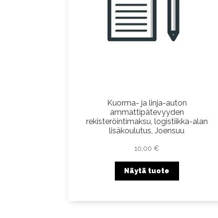
Kuorma- ja linja-auton
ammattipätevyyden
rekisteröintimaksu, logistiikka-alan
lisäkoulutus, Joensuu
10,00
€
Näytä tuote