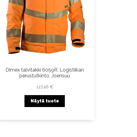
Dimex talvitakki 6059R, Logistiikan
perustutkinto, Joensuu
127,46
€
Näytä tuote