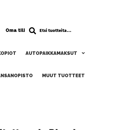
Haku
Etsi:
Oma tili
KOPIOT
AUTOPAIKKAMAKSUT
ANSANOPISTO
MUUT TUOTTEET