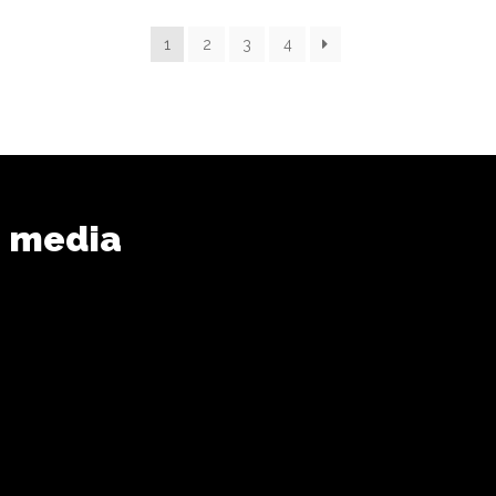
1
2
3
4
n media