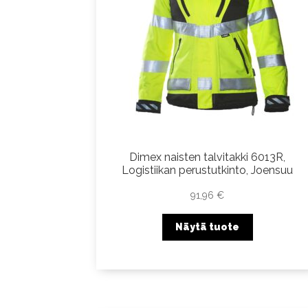
Dimex naisten talvitakki 6013R,
Logistiikan perustutkinto, Joensuu
91,96
€
Näytä tuote