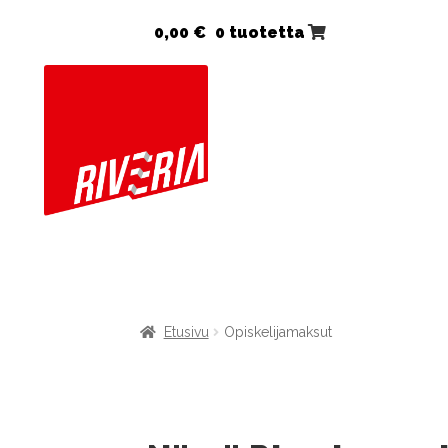
0,00
€
0 tuotetta
Etusivu
Opiskelijamaksut