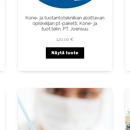
Kone- ja tuotantotekniikan aloittavan
opiskelijan pt-paketti, Kone- ja
tuot.tekn. PT, Joensuu
120,00
€
Näytä tuote