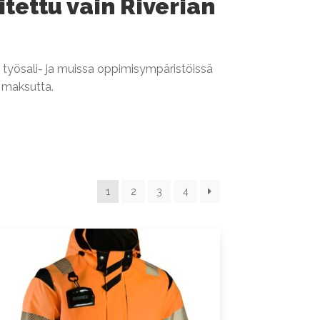
tettu vain Riverian
kä työsali- ja muissa oppimisympäristöissä
t maksutta.
1
2
3
4