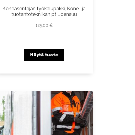
Koneasentajan työkalupakki, Kone- ja
tuotantotekniikan pt, Joensuu
125,00
€
Näytä tuote