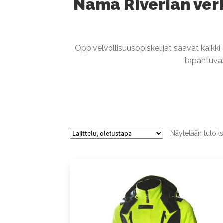
Nämä Riverian verk
Oppivelvollisuusopiskelijat saavat kaikki
tapahtuvas
Näytetään tuloks