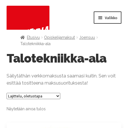
Valikko
Laajenn
OPISKELIJAMAKSUT
Etusivu
Opiskelijamaksut
Joensuu
alemma
Talotekniikka-ala
tason
TODISTUSKOPIOT
Talotekniikka-ala
valikko
Laajenn
AUTOPAIKKAMAKSUT
alemma
Säilytäthän verkkomaksusta saamasi kuitin. Sen voit
tason
KESÄYLIOPISTO
esittää tositteena maksusuorituksesta!
valikko
KANSANOPISTO
Näytetään ainoa tulos
MUUT TUOTTEET