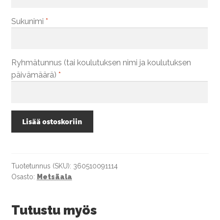
Sukunimi
*
Ryhmätunnus (tai koulutuksen nimi ja koulutuksen
päivämäärä)
*
Relaskooppi
Lisää ostoskoriin
(metsuri/asentaja),
Metsäalan
perustutkinto,
Valtimo
Tuotetunnus (SKU):
360510091114
Osasto:
Metsäala
määrä
Tutustu myös