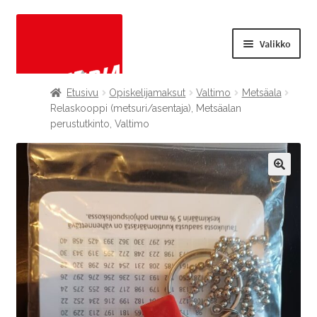
Valikko
Laajenn
OPISKELIJAMAKSUT
Etusivu
Opiskelijamaksut
Valtimo
Metsäala
alemma
Relaskooppi (metsuri/asentaja), Metsäalan
tason
perustutkinto, Valtimo
TODISTUSKOPIOT
valikko
Laajenn
AUTOPAIKKAMAKSUT
alemma
🔍
tason
KESÄYLIOPISTO
valikko
KANSANOPISTO
MUUT TUOTTEET