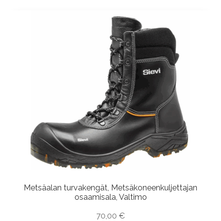
Metsäalan turvakengät, Metsäkoneenkuljettajan
osaamisala, Valtimo
70,00
€