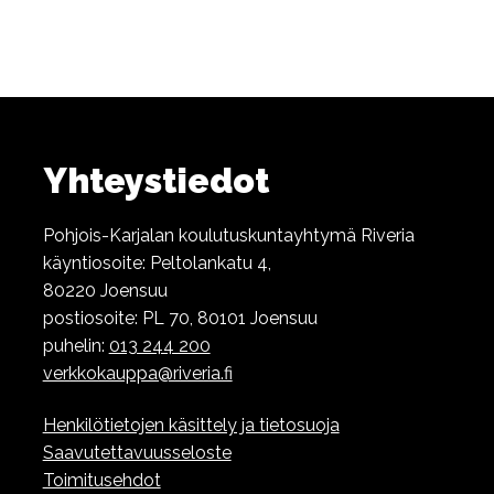
Yhteystiedot
Pohjois-Karjalan koulutuskuntayhtymä Riveria
käyntiosoite: Peltolankatu 4,
80220 Joensuu
postiosoite: PL 70, 80101 Joensuu
puhelin:
013 244 200
verkkokauppa@riveria.fi
Henkilötietojen käsittely ja tietosuoja
Saavutettavuusseloste
Toimitusehdot